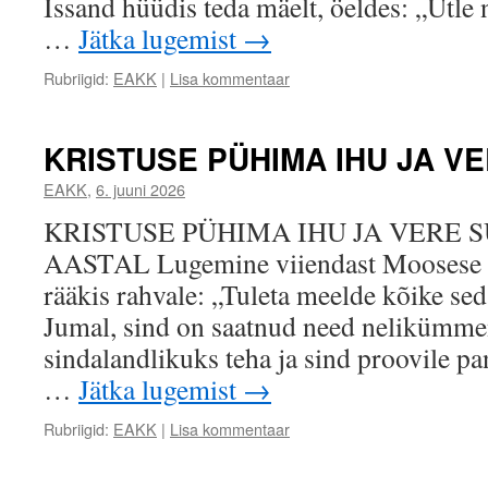
Issand hüüdis teda mäelt, öeldes: „Ütle
…
Jätka lugemist
→
Rubriigid:
EAKK
|
Lisa kommentaar
KRISTUSE PÜHIMA IHU JA V
EAKK
,
6. juuni 2026
KRISTUSE PÜHIMA IHU JA VERE 
AASTAL Lugemine viiendast Moosese 
rääkis rahvale: „Tuleta meelde kõike sed
Jumal, sind on saatnud need nelikümmen
sindalandlikuks teha ja sind proovile pa
…
Jätka lugemist
→
Rubriigid:
EAKK
|
Lisa kommentaar