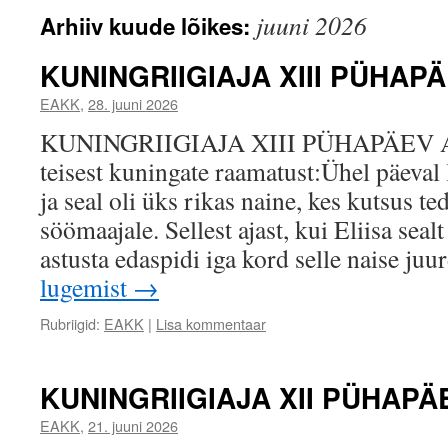
juuni 2026
Arhiiv kuude lõikes:
KUNINGRIIGIAJA XIII PÜHAP
EAKK
,
28. juuni 2026
KUNINGRIIGIAJA XIII PÜHAPÄEV 
teisest kuningate raamatust:Ühel päeval
ja seal oli üks rikas naine, kes kutsus t
söömaajale. Sellest ajast, kui Eliisa sealt
astusta edaspidi iga kord selle naise ju
lugemist
→
Rubriigid:
EAKK
|
Lisa kommentaar
KUNINGRIIGIAJA XII PÜHAPÄ
EAKK
,
21. juuni 2026