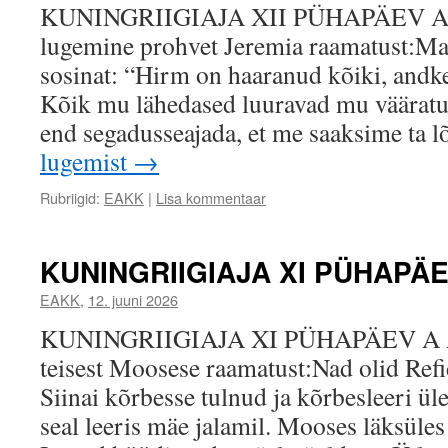
KUNINGRIIGIAJA XII PÜHAPÄEV A
lugemine prohvet Jeremia raamatust:Ma
sosinat: “Hirm on haaranud kõiki, andke
Kõik mu lähedased luuravad mu vääratust
end segadusseajada, et me saaksime ta 
lugemist
→
Rubriigid:
EAKK
|
Lisa kommentaar
KUNINGRIIGIAJA XI PÜHAPÄ
EAKK
,
12. juuni 2026
KUNINGRIIGIAJA XI PÜHAPÄEV A 
teisest Moosese raamatust:Nad olid Refid
Siinai kõrbesse tulnud ja kõrbesleeri üle
seal leeris mäe jalamil. Mooses läksüles