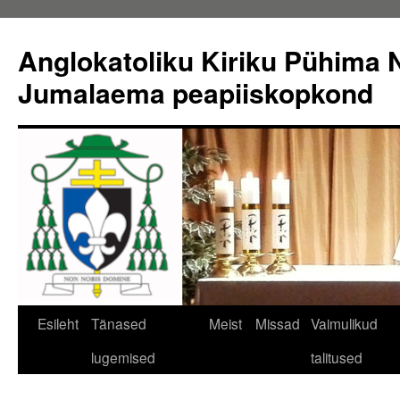
Liigu
sisu
Anglokatoliku Kiriku Pühima N
juurde
Jumalaema peapiiskopkond
Esileht
Tänased
Meist
Missad
Vaimulikud
lugemised
talitused