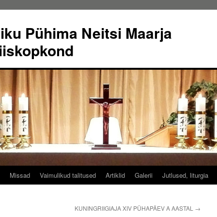
riku Pühima Neitsi Maarja
iiskopkond
Missad
Vaimulikud talitused
Artiklid
Galerii
Jutlused, liturgia
KUNINGRIIGIAJA XIV PÜHAPÄEV A AASTAL
→