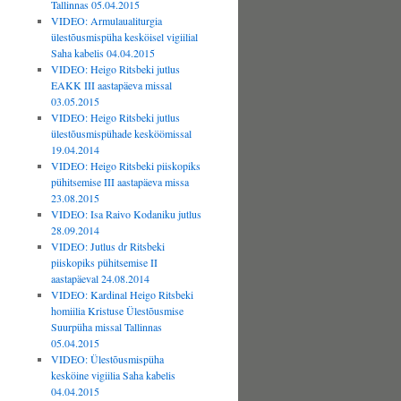
Tallinnas 05.04.2015
VIDEO: Armulaualiturgia
ülestõusmispüha kesköisel vigiilial
Saha kabelis 04.04.2015
VIDEO: Heigo Ritsbeki jutlus
EAKK III aastapäeva missal
03.05.2015
VIDEO: Heigo Ritsbeki jutlus
ülestõusmispühade kesköömissal
19.04.2014
VIDEO: Heigo Ritsbeki piiskopiks
pühitsemise III aastapäeva missa
23.08.2015
VIDEO: Isa Raivo Kodaniku jutlus
28.09.2014
VIDEO: Jutlus dr Ritsbeki
piiskopiks pühitsemise II
aastapäeval 24.08.2014
VIDEO: Kardinal Heigo Ritsbeki
homiilia Kristuse Ülestõusmise
Suurpüha missal Tallinnas
05.04.2015
VIDEO: Ülestõusmispüha
kesköine vigiilia Saha kabelis
04.04.2015