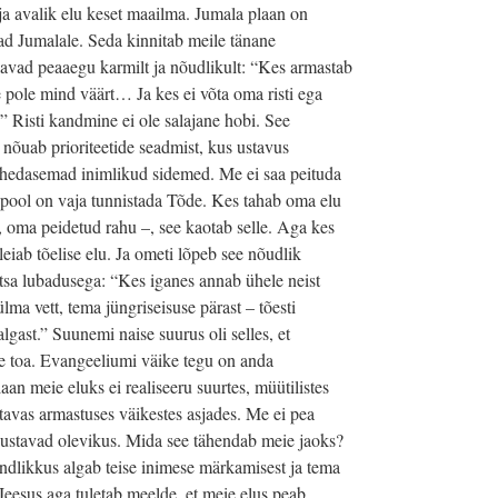
 ja avalik elu keset maailma. Jumala plaan on
elad Jumalale. Seda kinnitab meile tänane
avad peaaegu karmilt ja nõudlikult: “Kes armastab
pole mind väärt… Ja kes ei võta oma risti ega
.” Risti kandmine ei ole salajane hobi. See
 nõuab prioriteetide seadmist, kus ustavus
lähedasemad inimlikud sidemed. Me ei saa peituda
spool on vaja tunnistada Tõde. Kes tahab oma elu
oma peidetud rahu –, see kaotab selle. Aga kes
leiab tõelise elu. Ja ometi lõpeb see nõudlik
htsa lubadusega: “Kes iganes annab ühele neist
lma vett, tema jüngriseisuse pärast – tõesti
algast.” Suunemi naise suurus oli selles, et
lle toa. Evangeeliumi väike tegu on anda
aan meie eluks ei realiseeru suurtes, müütilistes
tavas armastuses väikestes asjades. Me ei pea
ustavad olevikus. Mida see tähendab meie jaoks?
ndlikkus algab teise inimese märkamisest ja tema
Jeesus aga tuletab meelde, et meie elus peab