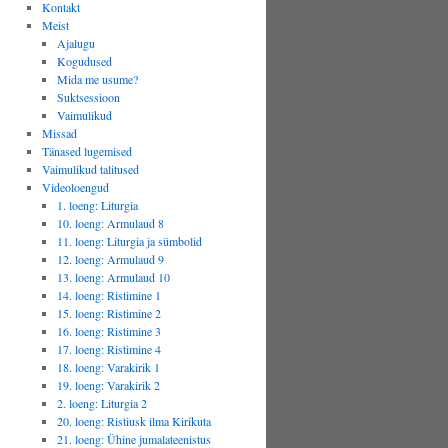
Kontakt
Meist
Ajalugu
Kogudused
Mida me usume?
Suktsessioon
Vaimulikud
Missad
Tänased lugemised
Vaimulikud talitused
Videoloengud
1. loeng: Liturgia
10. loeng: Armulaud 8
11. loeng: Liturgia ja sümbolid
12. loeng: Armulaud 9
13. loeng: Armulaud 10
14. loeng: Ristimine 1
15. loeng: Ristimine 2
16. loeng: Ristimine 3
17. loeng: Ristimine 4
18. loeng: Varakirik 1
19. loeng: Varakirik 2
2. loeng: Liturgia 2
20. loeng: Ristiusk ilma Kirikuta
21. loeng: Ühine jumalateenistus