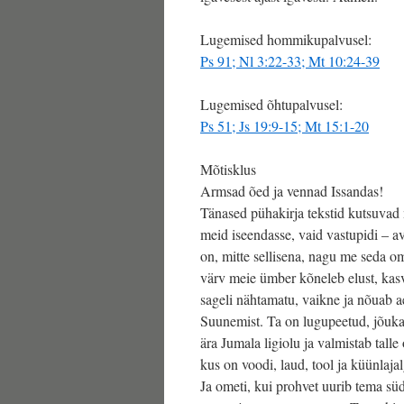
Lugemised hommikupalvusel:
Ps 91; Nl 3:22-33; Mt 10:24-39
Lugemised õhtupalvusel:
Ps 51; Js 19:9-15; Mt 15:1-20
Mõtisklus
Armsad õed ja vennad Issandas!
Tänased pühakirja tekstid kutsuvad 
meid iseendasse, vaid vastupidi – a
on, mitte sellisena, nagu me seda om
värv meie ümber kõneleb elust, kasv
sageli nähtamatu, vaikne ja nõuab a
Suunemist. Ta on lugupeetud, jõukas
ära Jumala ligiolu ja valmistab tal
kus on voodi, laud, tool ja küünlaja
Ja ometi, kui prohvet uurib tema süda