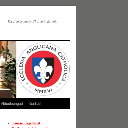
The Anglocatholic Church in Estonia
Videoloengud
Kontakt
Tänased lugemised