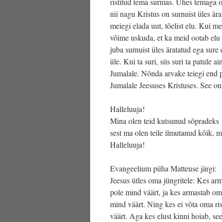
ristitud tema surmas. Ühes temaga 
nii nagu Kristus on surnuist üles är
meiegi elada uut, tõelist elu. Kui m
võime uskuda, et ka meid ootab elu 
juba surnuist üles äratatud ega sur
üle. Kui ta suri, siis suri ta patule ai
Jumalale. Nõnda arvake teiegi end pa
Jumalale Jeesuses Kristuses. See o
Halleluuja!
Mina olen teid kutsunud sõpradeks
sest ma olen teile ilmutanud kõik, 
Halleluuja!
Evangeelium püha Matteuse järgi:
Jeesus ütles oma jüngritele: Kes a
pole mind väärt, ja kes armastab om
mind väärt. Ning kes ei võta oma ris
väärt. Aga kes elust kinni hoiab, s