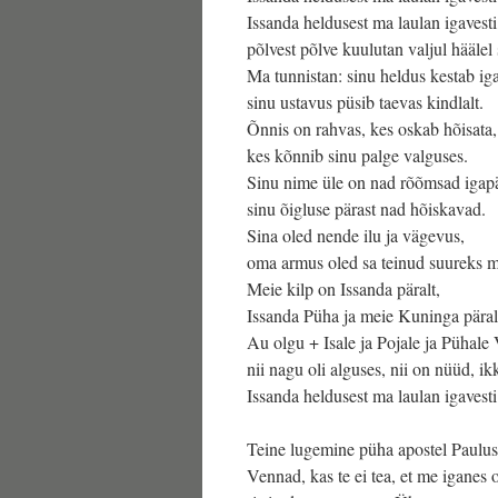
Issanda heldusest ma laulan igavesti
põlvest põlve kuulutan valjul häälel 
Ma tunnistan: sinu heldus kestab iga
sinu ustavus püsib taevas kindlalt.
Õnnis on rahvas, kes oskab hõisata,
kes kõnnib sinu palge valguses.
Sinu nime üle on nad rõõmsad igap
sinu õigluse pärast nad hõiskavad.
Sina oled nende ilu ja vägevus,
oma armus oled sa teinud suureks m
Meie kilp on Issanda päralt,
Issanda Püha ja meie Kuninga päral
Au olgu + Isale ja Pojale ja Pühale
nii nagu oli alguses, nii on nüüd, ik
Issanda heldusest ma laulan igavesti
Teine lugemine püha apostel Pauluse
Vennad, kas te ei tea, et me iganes 