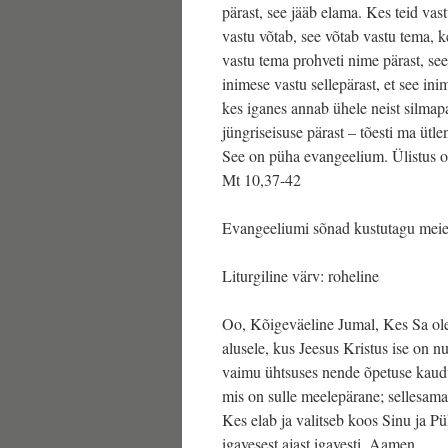
pärast, see jääb elama. Kes teid vas
vastu võtab, see võtab vastu tema, 
vastu tema prohveti nime pärast, see
inimese vastu sellepärast, et see i
kes iganes annab ühele neist silmapa
jüngriseisuse pärast – tõesti ma ütlen
See on püha evangeelium. Ülistus ol
Mt 10,37-42
Evangeeliumi sõnad kustutagu meie
Liturgiline värv: roheline
Oo, Kõigeväeline Jumal, Kes Sa oled
alusele, kus Jeesus Kristus ise on 
vaimu ühtsuses nende õpetuse kaudu,
mis on sulle meelepärane; sellesama 
Kes elab ja valitseb koos Sinu ja 
igavesest ajast igavesti. Aamen.