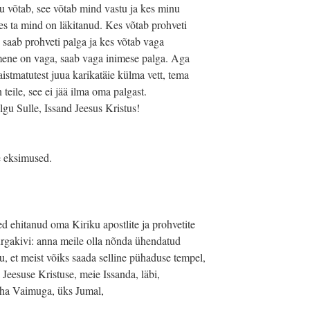
tu võtab, see võtab mind vastu ja kes minu
kes ta mind on läkitanud. Kes võtab prohveti
 saab prohveti palga ja kes võtab vaga
nimene on vaga, saab vaga inimese palga. Aga
istmatutest juua karikatäie külma vett, tema
 teile, see ei jää ilma oma palgast.
gu Sulle, Issand Jeesus Kristus!
 eksimused.
 ehitanud oma Kiriku apostlite ja prohvetite
nurgakivi: anna meile olla nõnda ühendatud
 et meist võiks saada selline pühaduse tempel,
Jeesuse Kristuse, meie Issanda, läbi,
Püha Vaimuga, üks Jumal,