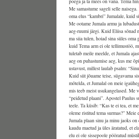
poega ja ta mees on vana. Tema hing
Me samastume sageli selle naisega.
oma elus “kambri” Jumalale, kuid s
Me ootame Jumala armu ja lubaduste
aeg-ruumi järgi. Kuid Eliisa sõnad n
ma siia tulen, hoiad sina süles oma 
kuid Tema arm ei ole tellimustöö, m
tuletab meile meelde, et Jumala aja
aeg on puhastumise aeg, kus me õpi
ustavust, millest laulab psalm: “Sinu
Kuid siit jõuame teise, sügavama s
mõtelda, et Jumalal on meie igaühega
mis teeb meist usukangelased. Me v
“peidetud plaani”. Apostel Paulus s
teele. Ta küsib: “Kas te ei tea, et m
oleme ristitud tema surmas?” Meie e
Jumala plaan sinu ja minu jaoks on e
kaudu maetud ja üles äratatud, et elad
elu ei ole sissepoole pööratud müst