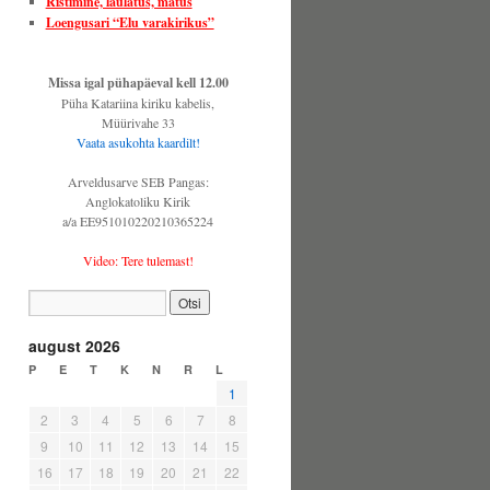
Ristimine, laulatus, matus
Loengusari “Elu varakirikus”
Missa igal pühapäeval kell 12.00
Püha Katariina kiriku kabelis,
Müürivahe 33
Vaata asukohta kaardilt!
Arveldusarve SEB Pangas:
Anglokatoliku Kirik
a/a EE951010220210365224
Video: Tere tulemast!
august 2026
P
E
T
K
N
R
L
1
2
3
4
5
6
7
8
9
10
11
12
13
14
15
16
17
18
19
20
21
22