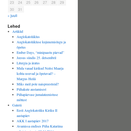
23
24
25
26
27
28
29
30
31
« juuli
Lehed
Artiklid
Anglokatoliiklus
Anglokatoliikluse kujunemislugu ja
õpetus
Ember Days, “minipaastu päevad”
Jeesus sündis 25. detsembril
Liturgia ja äratus
Mida vanad kirikud Neitsi Maarja
kohta usuvad ja õpetavad? –
Margus Heilä
Miks meil pole naispreestreid?
Pühakute austamisest
Pühapäevase jumalateenistuse
mõttest
Galerii
Eesti Anglokatoliku Kiriku II
aastapäev
AKK I aastapäev 2017
Avamissa endises Püha Katariina