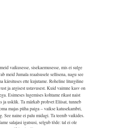
meid vaikusesse, sisekaemusesse, mis ei sulge
vab meid Jumala reaalsusele sellisena, nagu see
a kärsituses ette kujutame. Roheline liturgiline
ust ja argisest ustavusest. Kuid vaimne kasv on
ega. Esimeses lugemises kohtame rikast naist
 ja usklik. Ta märkab prohvet Eliisat, tunneb
le oma majas püha paiga – vaikse katusekambri,
lg. See naine ei palu midagi. Ta teenib vaikides.
me salajasi igatsusi, selgub tõde: tal ei ole