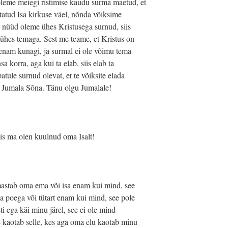
oleme meiegi ristimise kaudu surma maetud, et
atatud Isa kirkuse väel, nõnda võiksime
e nüüd oleme ühes Kristusega surnud, siis
ühes temaga. Sest me teame, et Kristus on
e enam kunagi, ja surmal ei ole võimu tema
nsa korra, aga kui ta elab, siis elab ta
tule surnud olevat, et te võiksite elada
n Jumala Sõna. Tänu olgu Jumalale!
mis ma olen kuulnud oma Isalt!
rmastab oma ema või isa enam kui mind, see
a poega või tütart enam kui mind, see pole
ti ega käi minu järel, see ei ole mind
ee kaotab selle, kes aga oma elu kaotab minu