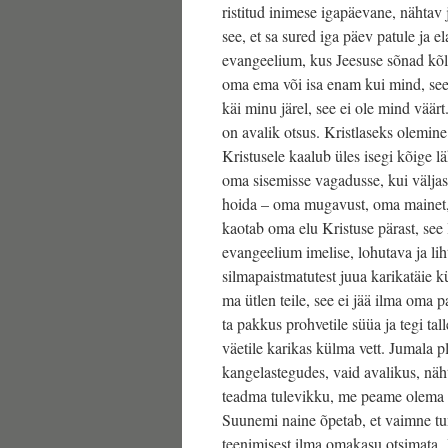
ristitud inimese igapäevane, nähtav
see, et sa sured iga päev patule ja 
evangeelium, kus Jeesuse sõnad kõl
oma ema või isa enam kui mind, see 
käi minu järel, see ei ole mind väärt
on avalik otsus. Kristlaseks olemine
Kristusele kaalub üles isegi kõige 
oma sisemisse vagadusse, kui välja
hoida – oma mugavust, oma mainet, 
kaotab oma elu Kristuse pärast, see 
evangeelium imelise, lohutava ja li
silmapaistmatutest juua karikatäie kü
ma ütlen teile, see ei jää ilma oma p
ta pakkus prohvetile süüa ja tegi ta
väetile karikas külma vett. Jumala pl
kangelastegudes, vaid avalikus, näh
teadma tulevikku, me peame olema 
Suunemi naine õpetab, et vaimne tu
teenimisest ilma omakasu otsimata. 