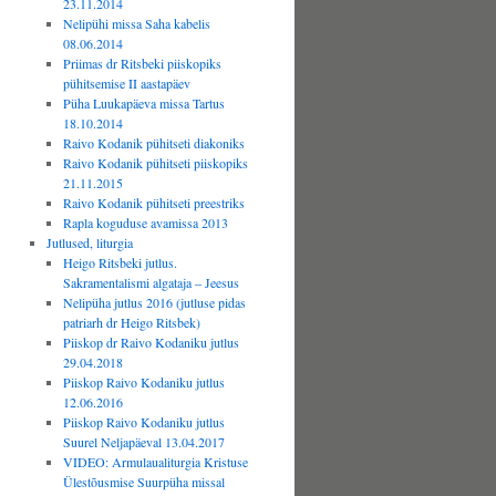
23.11.2014
Nelipühi missa Saha kabelis
08.06.2014
Priimas dr Ritsbeki piiskopiks
pühitsemise II aastapäev
Püha Luukapäeva missa Tartus
18.10.2014
Raivo Kodanik pühitseti diakoniks
Raivo Kodanik pühitseti piiskopiks
21.11.2015
Raivo Kodanik pühitseti preestriks
Rapla koguduse avamissa 2013
Jutlused, liturgia
Heigo Ritsbeki jutlus.
Sakramentalismi algataja – Jeesus
Nelipüha jutlus 2016 (jutluse pidas
patriarh dr Heigo Ritsbek)
Piiskop dr Raivo Kodaniku jutlus
29.04.2018
Piiskop Raivo Kodaniku jutlus
12.06.2016
Piiskop Raivo Kodaniku jutlus
Suurel Neljapäeval 13.04.2017
VIDEO: Armulaualiturgia Kristuse
Ülestõusmise Suurpüha missal