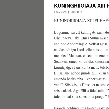
KUNINGRIIGIAJA XIII
EAKK
,
28. juuni 2026
KUNINGRIIGIAJA XIII PÜHA
Lugemine teisest kuningate raamatu
Ühel päeval läks Eliisa Suunemisse j
end poole söömaajale. Sellest ajast, k
ta edaspidi iga kord selle naise juu
mehele: “Ma tean, et see inimene, 
Seadkem ometi korda üks katusekamb
küünlajalg, et siis kui ta meile tuleb
Eliisa jälle nende juurde tuli, küsis 
emanda heaks teha. Teener vastas: “
vana”. Siis käskis Eliisa, et ta oma
seisis uksel. Aga Eliisa ütles talle: 
tulen hoiad sina süles oma poega.”
Issanda heldusest ma laulan igavesti