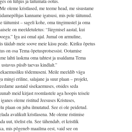
es on tühjus ja täitumata ootus.
 Me oleme kristlased, me teeme head, me sisustame
üdamepõhjas kanname igatsusi, mis pole täitunud.
 täitumist – sageli kohe, oma tingimustel ja oma
aisele on meeldetuletus: “Järgmisel aastal, kui
poega.” Iga asi omal ajal. Jumal on armuline,
is täidab meie soove meie käsu peale. Kiriku õpetus
stus on osa Tema õpetusprotsessist. Ootamise
me lahti laskma oma tahtest ja usaldama Tema
 ustavus püsib taevas kindlalt.”
isekaemusliku tõdemuseni. Meile meeldib väga
 mingi eriline, salajane ja suur plaan – projekt,
eedame aastaid sisekaemuses, otsides seda
uunab meid kirjast roomlastele aga hoopis teisele
e iganes oleme ristitud Jeesuses Kristuses,
lu plaan on juba ilmutatud. See ei ole peidetud.
lada avalikult kristlasena. Me oleme ristimise
a uut, tõelist elu. See tähendab, et kristlik
ika, mis põgeneb maailma eest, vaid see on