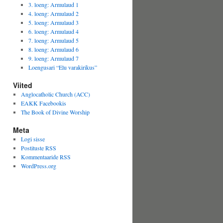
3. loeng: Armulaud 1
4. loeng: Armulaud 2
5. loeng: Armulaud 3
6. loeng: Armulaud 4
7. loeng: Armulaud 5
8. loeng: Armulaud 6
9. loeng: Armulaud 7
Loengusari “Elu varakirikus”
Viited
Anglocatholic Church (ACC)
EAKK Facebookis
The Book of Divine Worship
Meta
Logi sisse
Postituste RSS
Kommentaaride RSS
WordPress.org