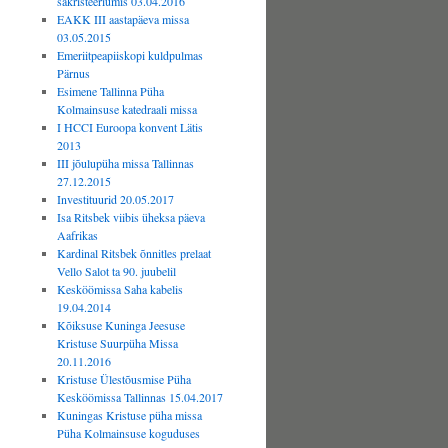
sakristeeriumis 03.04.2016
EAKK III aastapäeva missa
03.05.2015
Emeriitpeapiiskopi kuldpulmas
Pärnus
Esimene Tallinna Püha
Kolmainsuse katedraali missa
I HCCI Euroopa konvent Lätis
2013
III jõulupüha missa Tallinnas
27.12.2015
Investituurid 20.05.2017
Isa Ritsbek viibis üheksa päeva
Aafrikas
Kardinal Ritsbek õnnitles prelaat
Vello Salot ta 90. juubelil
Kesköömissa Saha kabelis
19.04.2014
Kõiksuse Kuninga Jeesuse
Kristuse Suurpüha Missa
20.11.2016
Kristuse Ülestõusmise Püha
Kesköömissa Tallinnas 15.04.2017
Kuningas Kristuse püha missa
Püha Kolmainsuse koguduses