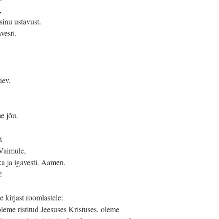
,
sinu ustavust.
vesti,
äev,
e jõu.
t
 Vaimule,
ka ja igavesti. Aamen.
!
 kirjast roomlastele:
oleme ristitud Jeesuses Kristuses, oleme