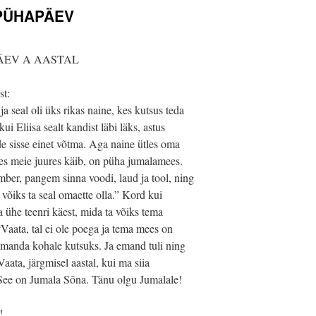
 PÜHAPÄEV
PÄEV A AASTAL
st:
a seal oli üks rikas naine, kes kutsus teda
ui Eliisa sealt kandist läbi läks, astus
rde sisse einet võtma. Aga naine ütles oma
kes meie juures käib, on püha jumalamees.
er, pangem sinna voodi, laud ja tool, ning
, võiks ta seal omaette olla.” Kord kui
ta ühe teenri käest, mida ta võiks tema
Vaata, tal ei ole poega ja tema mees on
 emanda kohale kutsuks. Ja emand tuli ning
“Vaata, järgmisel aastal, kui ma siia
 See on Jumala Sõna. Tänu olgu Jumalale!
!