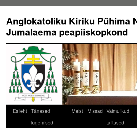
Liigu
sisu
Anglokatoliku Kiriku Pühima N
juurde
Jumalaema peapiiskopkond
Esileht
Tänased
Meist
Missad
Vaimulikud
lugemised
talitused