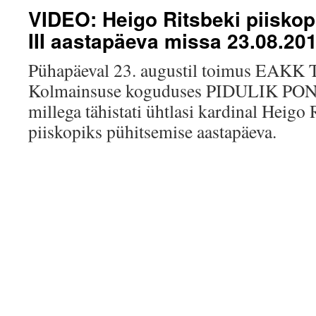
VIDEO: Heigo Ritsbeki piisko
III aastapäeva missa 23.08.20
Pühapäeval 23. augustil toimus EAKK T
Kolmainsuse koguduses PIDULIK P
millega tähistati ühtlasi kardinal Heigo
piiskopiks pühitsemise aastapäeva.