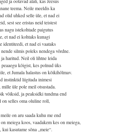
nged ja ootavad alati, kas Jeesus
tänane teema. Neile meeldis ka
d olid uhked selle üle, et nad ei
d, sest see eristas neid teistest
sjas nagu istekohtade paigutus
ele, et nad ei kohtaks kunagi
 identiteedi, et nad ei vaataks
s nende silmis poleks nendega võrdne.
ja haritud. Neil oli lihtne leida
a peaaegu kõigist, kes polnud üks
le, et Jumala halastus on kõikihõlmav.
 instinktid liigitada inimesi
, mille üle pole meil otsustada.
ik võiksid, ja peaksidki tundma end
l on selles oma oluline roll,
e meile on aru saada kuhu me end
s on meiega koos, vaadakem kes on meiega,
e, kui kasutame sõna „meie“.