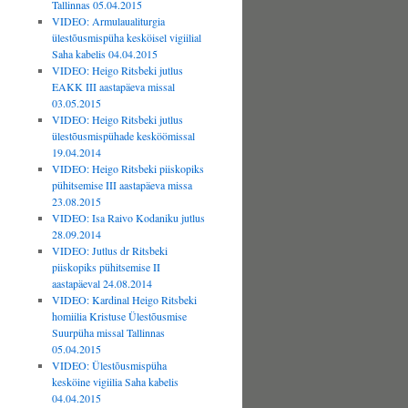
Tallinnas 05.04.2015
VIDEO: Armulaualiturgia
ülestõusmispüha kesköisel vigiilial
Saha kabelis 04.04.2015
VIDEO: Heigo Ritsbeki jutlus
EAKK III aastapäeva missal
03.05.2015
VIDEO: Heigo Ritsbeki jutlus
ülestõusmispühade kesköömissal
19.04.2014
VIDEO: Heigo Ritsbeki piiskopiks
pühitsemise III aastapäeva missa
23.08.2015
VIDEO: Isa Raivo Kodaniku jutlus
28.09.2014
VIDEO: Jutlus dr Ritsbeki
piiskopiks pühitsemise II
aastapäeval 24.08.2014
VIDEO: Kardinal Heigo Ritsbeki
homiilia Kristuse Ülestõusmise
Suurpüha missal Tallinnas
05.04.2015
VIDEO: Ülestõusmispüha
kesköine vigiilia Saha kabelis
04.04.2015