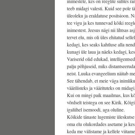
inimestele, kes on reeglite suhtes ra
teeb midagi valesti. Kuid see pole 
üleoleku ja eraldatuse positsioon. Na
tee vigu ja kes tunnevad kõiki reeglei
inimestest. Jeesus nägi nii lihtsas a
tervet elu, mis oli üles ehitatud sell
kedagi, kes seaks kahtluse alla nende
kunagi üle laua ja näeks kedagi, ke
Variserid olid edukad, intelligentsed 
palju põhjuseid, miks distantseerud
neist. Luuka evangeelium näitab mei
See tähendab, et meie väga inimlikud
väärilisteks ja väärituteks on midagi
Kui on mingi paik maailmas, kus kõ
võrdselt teistega on see Kirik. Kõigi
igalühel isemoodi, aga oluline.
Kõikide tänaste lugemiste üleskuts
oma elu olukordades asetame ja ke
keda me välistame ja kellele viitam