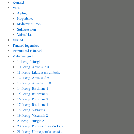
Kontakt
Meist
Ajalugu
Kogudused
Mida me usume?
Suktsessioon
Vaimulikud
Missad
Tänased lugemised
Vaimulikud talitused
Videoloengud
1. loeng: Liturgia
10. loeng: Armulaud 8
11. loeng: Liturgia ja sümbolid
12. loeng: Armulaud 9
13. loeng: Armulaud 10
14. loeng: Ristimine 1
15. loeng: Ristimine 2
16. loeng: Ristimine 3
17. loeng: Ristimine 4
18. loeng: Varakirik 1
19. loeng: Varakirik 2
2. loeng: Liturgia 2
20. loeng: Ristiusk ilma Kirikuta
21. loeng: Ühine jumalateenistus