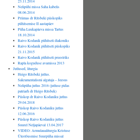
23.11.2014
Nelipühi missa Saha kabelis
08.06.2014
Priimas dr Ritsbeki piiskopiks
pühitsemise II aastapäev
Püha Luukapäeva missa Tartus
18.10.2014
Raivo Kodanik pühitseti diakoniks
Raivo Kodanik pühitseti piiskopiks
21.11.2015
Raivo Kodanik pühitseti preestriks
Rapla koguduse avamissa 2013
Jutlused, liturgia
Heigo Ritsbeki jutlus.
Sakramentalismi algataja – Jeesus
Nelipüha jutlus 2016 (jutluse pidas
patriarh dr Heigo Ritsbek)
Piiskop dr Raivo Kodaniku jutlus
29.04.2018
Piiskop Raivo Kodaniku jutlus
12.06.2016
Piiskop Raivo Kodaniku jutlus
Suurel Neljapäeval 13.04.2017
VIDEO: Armulaualiturgia Kristuse
Ülestõusmise Suurpüha missal