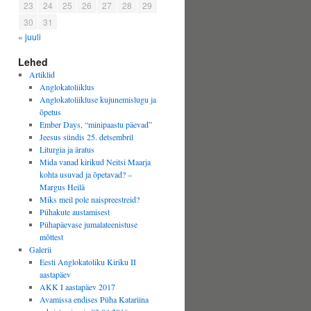
23
24
25
26
27
28
29
30
31
« juuli
Lehed
Artiklid
Anglokatoliiklus
Anglokatoliikluse kujunemislugu ja
õpetus
Ember Days, “minipaastu päevad”
Jeesus sündis 25. detsembril
Liturgia ja äratus
Mida vanad kirikud Neitsi Maarja
kohta usuvad ja õpetavad? –
Margus Heilä
Miks meil pole naispreestreid?
Pühakute austamisest
Pühapäevase jumalateenistuse
mõttest
Galerii
Eesti Anglokatoliku Kiriku II
aastapäev
AKK I aastapäev 2017
Avamissa endises Püha Katariina