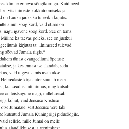
ses kümne erineva söögikorraga. Kuid need
i hea viis inimeste kokkutoomiseks ja
d on Luuka jaoks ka tuleviku kujutis.
tte ainult söögikord, vaid et see on
a, nagu igavene söögikord. See on tema
Milline ka taevas poleks, see on justkui
eeliumis kirjutas ta: „Inimesed tulevad
ning söövad Jumala riigis.“
dakem tänast evangeeliumi õpetust:
takse, ja kes ennast ise alandab, seda
rkus, vaid tugevus, mis avab ukse
. Hebrealaste kirja autor suunab meie
st, kus seadus anti hirmus, ning kutsub
ee on teistsugune mägi, millel seisab
 ega kohut, vaid Jeesuse Kristuse
 otse Jumalale, sest Jeesuse vere läbi
e kutsutud Jumala Kuningriigi pidusöögile,
vaid sellele, mille Jumal on meile
tlus alandlikkusest ja teenimisest.