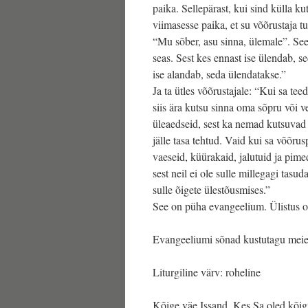
paika. Sellepärast, kui sind külla ku
viimasesse paika, et su võõrustaja tu
“Mu sõber, asu sinna, ülemale”. See 
seas. Sest kes ennast ise ülendab, s
ise alandab, seda ülendatakse.”
Ja ta ütles võõrustajale: “Kui sa te
siis ära kutsu sinna oma sõpru või v
üleaedseid, sest ka nemad kutsuvad
jälle tasa tehtud. Vaid kui sa võõrus
vaeseid, küürakaid, jalutuid ja pime
sest neil ei ole sulle millegagi tasud
sulle õigete ülestõusmises.”
See on püha evangeelium. Ülistus ol
Evangeeliumi sõnad kustutagu meie
Liturgiline värv: roheline
Kõige väe Issand, Kes Sa oled kõigi