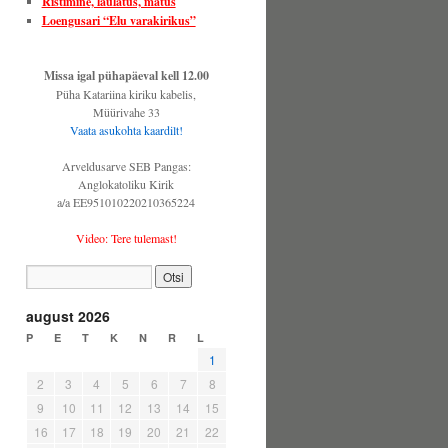
Ristimine, laulatus, matus
Loengusari “Elu varakirikus”
Missa igal pühapäeval kell 12.00
Püha Katariina kiriku kabelis,
Müürivahe 33
Vaata asukohta kaardilt!
Arveldusarve SEB Pangas:
Anglokatoliku Kirik
a/a EE951010220210365224
Video: Tere tulemast!
august 2026
P
E
T
K
N
R
L
1
2
3
4
5
6
7
8
9
10
11
12
13
14
15
16
17
18
19
20
21
22