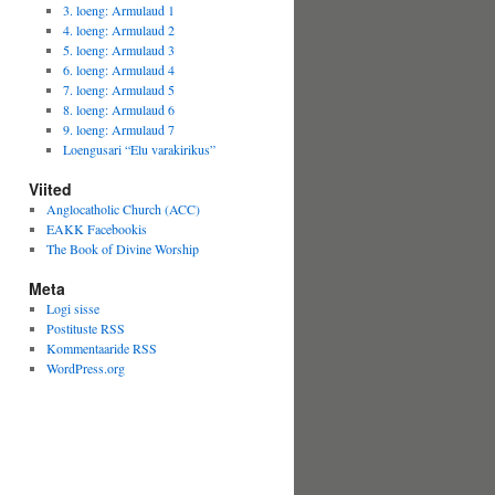
3. loeng: Armulaud 1
4. loeng: Armulaud 2
5. loeng: Armulaud 3
6. loeng: Armulaud 4
7. loeng: Armulaud 5
8. loeng: Armulaud 6
9. loeng: Armulaud 7
Loengusari “Elu varakirikus”
Viited
Anglocatholic Church (ACC)
EAKK Facebookis
The Book of Divine Worship
Meta
Logi sisse
Postituste RSS
Kommentaaride RSS
WordPress.org