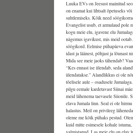
Luuka EVs on Jeesust mainitud seo
on enamat kui lihtsalt õpetuseks võ
suhtlemiseks. Kõik need söögikorra
Evangelist usub, et armulaud pole mi
kogu meie elu, igavene elu Jumalag
nägemus igavikust, mis meid ootab. 
söögikord. Eelmise pühapäeva evang
idast ja läänest, põhjast ja lõunast 
Mida see meie jaoks tähendab? Vaa
“Kes ennast ise ülendab, seda alanda
ülendatakse.” Alandlikkus ei ole nõ
tõelisele aule – osadusele Jumalaga
pilgu eemale kardetavast Siinai mäe
meid lähenema taevasele Siionile. S
elava Jumala linn. Seal ei ole hirmu
halastus. Meil on privileeg läheneda
oleme me kõik pühaks pestud. Olem
kuid mitte esimesele kohale istuma, 
valmistanud. Las meie elu on elav ju