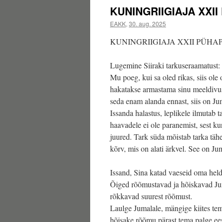
KUNINGRIIGIAJA XXI
EAKK
,
30. aug. 2025
KUNINGRIIGIAJA XXII PÜHA
Lugemine Siiraki tarkuseraamatust:
Mu poeg, kui sa oled rikas, siis ole 
hakatakse armastama sinu meeldivus
seda enam alanda ennast, siis on J
Issanda halastus, leplikele ilmutab 
haavadele ei ole paranemist, sest k
juured. Tark süda mõistab tarka tä
kõrv, mis on alati ärkvel. See on J
Issand, Sina katad vaeseid oma hel
Õiged rõõmustavad ja hõiskavad Ju
rõkkavad suurest rõõmust.
Laulge Jumalale, mängige kiites te
hõisake rõõmu pärast tema palge ee