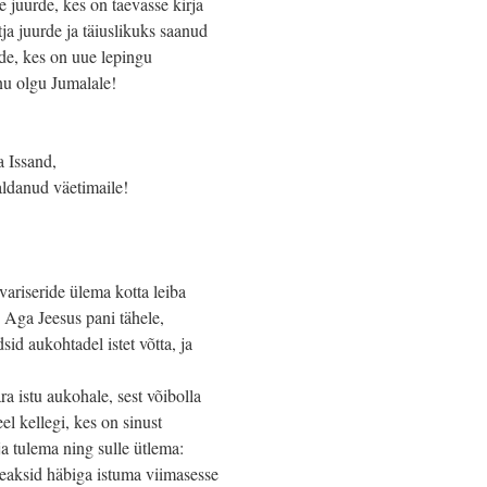
juurde, kes on taevasse kirja
a juurde ja täiuslikuks saanud
de, kes on uue lepingu
u olgu Jumalale!
a Issand,
aldanud väetimaile!
variseride ülema kotta leiba
. Aga Jeesus pani tähele,
id aukohtadel istet võtta, ja
ra istu aukohale, sest võibolla
el kellegi, kes on sinust
a tulema ning sulle ütlema:
peaksid häbiga istuma viimasesse