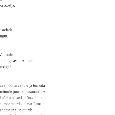
estkostja,
t sadada,
unut.
 Vaimule,
ka ja igavesti. Aamen.
dusega!
tava, lõõmava tule ja tumeda
ormituule juurde, pasunahääle
ad tõrkusid seda kõnet kauem
oni mäe juurde, elava Jumala
ndete inglite juurde.