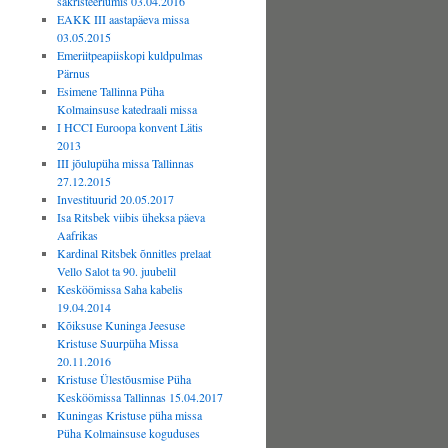
sakristeeriumis 03.04.2016
EAKK III aastapäeva missa
03.05.2015
Emeriitpeapiiskopi kuldpulmas
Pärnus
Esimene Tallinna Püha
Kolmainsuse katedraali missa
I HCCI Euroopa konvent Lätis
2013
III jõulupüha missa Tallinnas
27.12.2015
Investituurid 20.05.2017
Isa Ritsbek viibis üheksa päeva
Aafrikas
Kardinal Ritsbek õnnitles prelaat
Vello Salot ta 90. juubelil
Kesköömissa Saha kabelis
19.04.2014
Kõiksuse Kuninga Jeesuse
Kristuse Suurpüha Missa
20.11.2016
Kristuse Ülestõusmise Püha
Kesköömissa Tallinnas 15.04.2017
Kuningas Kristuse püha missa
Püha Kolmainsuse koguduses