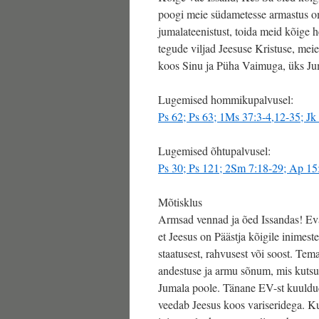
poogi meie südametesse armastus om
jumalateenistust, toida meid kõige h
tegude viljad Jeesuse Kristuse, meie
koos Sinu ja Püha Vaimuga, üks Jum
Lugemised hommikupalvusel:
Ps 62; Ps 63; 1Ms 37:3-4,12-35; Jk
Lugemised õhtupalvusel:
Ps 30; Ps 121; 2Sm 7:18-29; Ap 15
Mõtisklus
Armsad vennad ja õed Issandas! Ev
et Jeesus on Päästja kõigile inimeste
staatusest, rahvusest või soost. Te
andestuse ja armu sõnum, mis kutsu
Jumala poole. Tänane EV-st kuuldud
veedab Jeesus koos variseridega. K