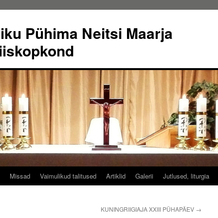
riku Pühima Neitsi Maarja
iiskopkond
Missad
Vaimulikud talitused
Artiklid
Galerii
Jutlused, liturgia
KUNINGRIIGIAJA XXIII PÜHAPÄEV
→