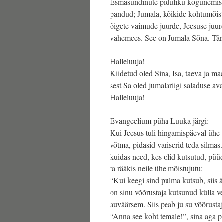
Esmasündinute piduliku kogunemise 
pandud; Jumala, kõikide kohtumõistj
õigete vaimude juurde, Jeesuse juur
vahemees. See on Jumala Sõna. Tän
Halleluuja!
Kiidetud oled Sina, Isa, taeva ja ma
sest Sa oled jumalariigi saladuse av
Halleluuja!
Evangeelium püha Luuka järgi:
Kui Jeesus tuli hingamispäeval ühe 
võtma, pidasid variserid teda silmas
kuidas need, kes olid kutsutud, püüds
ta rääkis neile ühe mõistujutu:
“Kui keegi sind pulma kutsub, siis ä
on sinu võõrustaja kutsunud külla ve
auväärsem. Siis peab ju su võõrustaj
“Anna see koht temale!”, sina aga 