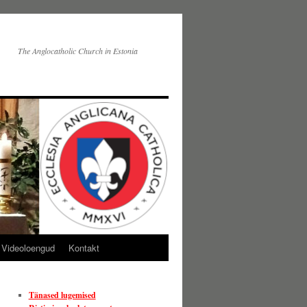
The Anglocatholic Church in Estonia
Videoloengud
Kontakt
Tänased lugemised