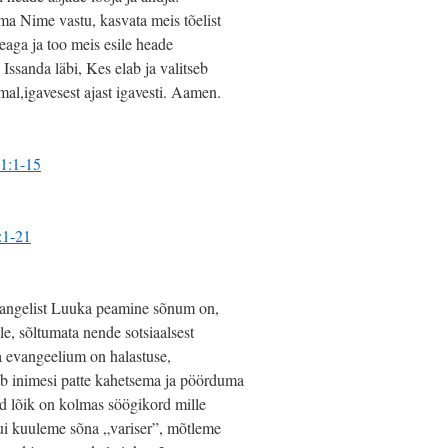
a Nime vastu, kasvata meis tõelist
eaga ja too meis esile heade
 Issanda läbi, Kes elab ja valitseb
al,igavesest ajast igavesti. Aamen.
 1:1-15
:1-21
angelist Luuka peamine sõnum on,
le, sõltumata nende sotsiaalsest
ma evangeelium on halastuse,
b inimesi patte kahetsema ja pöörduma
 lõik on kolmas söögikord mille
ui kuuleme sõna „variser”, mõtleme