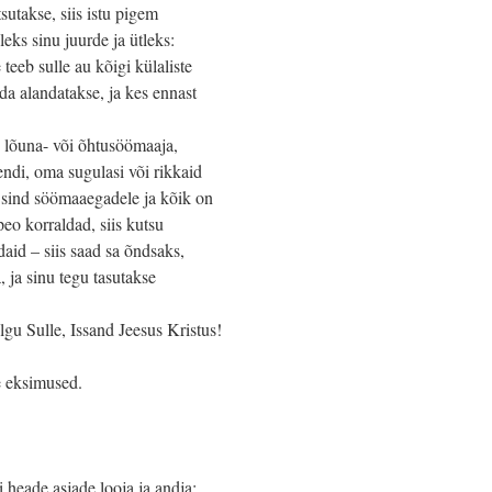
tsutakse, siis istu pigem
leks sinu juurde ja ütleks:
teeb sulle au kõigi külaliste
eda alandatakse, ja kes ennast
ed lõuna- või õhtusöömaaja,
endi, oma sugulasi või rikkaid
 sind söömaaegadele ja kõik on
peo korraldad, siis kutsu
daid – siis saad sa õndsaks,
a, ja sinu tegu tasutakse
gu Sulle, Issand Jeesus Kristus!
 eksimused.
 heade asjade looja ja andja: