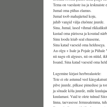
Tema on vaeslaste isa ja lesknaiste e
Jumal oma pühas elamus.
Jumal toob mahajäetud koju,
juhib vangid välja eluõnne juurde.
Sina, Jumal, lased vihmal rikkalikul
kastad oma pärisosa ja kosutad närb
Sinu loodu leiab seal eluaseme,
Sina katad vaeseid oma heldusega.
Au olgu + Isale ja Pojale ja Pühale
nii nagu oli alguses, nii on nüüd, ik
Issand, Sina katad vaeseid oma hel
Lugemine kirjast heebrealastele:
Teie ei ole astunud veel käegakatsu
pilve juurde, pilkase pimeduse ja t
ja sõnade kõla juurde, mille kuulaj
kuulamast. Vaid te olete tulnud Sii
linna, taevasesse Jeruusalemma, tuha