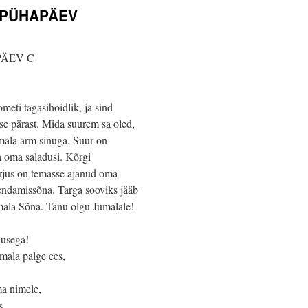
I PÜHAPÄEV
PÄEV C
ometi tagasihoidlik, ja sind
e pärast. Mida suurem sa oled,
umala arm sinuga. Suur on
ta oma saladusi. Kõrgi
urjus on temasse ajanud oma
hendamissõna. Targa sooviks jääb
umala Sõna. Tänu olgu Jumalale!
dusega!
mala palge ees,
ma nimele,
s.