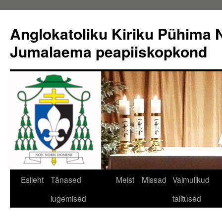
Liigu
sisu
Anglokatoliku Kiriku Pühima N
juurde
Jumalaema peapiiskopkond
Esileht
Tänased
Meist
Missad
Vaimulikud
lugemised
talitused