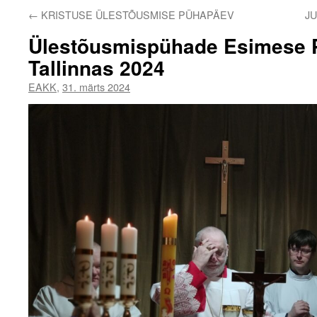
←
KRISTUSE ÜLESTÕUSMISE PÜHAPÄEV
J
Ülestõusmispühade Esimese 
Tallinnas 2024
EAKK
,
31. märts 2024