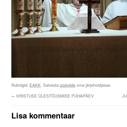
Rubriigid:
EAKK
. Salvesta
püsiviide
oma järjehoidjasse.
←
KRISTUSE ÜLESTÕUSMISE PÜHAPÄEV
J
Lisa kommentaar