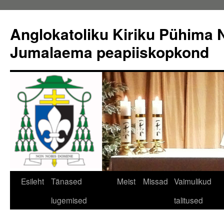
Liigu
sisu
Anglokatoliku Kiriku Pühima N
juurde
Jumalaema peapiiskopkond
Esileht
Tänased
Meist
Missad
Vaimulikud
lugemised
talitused