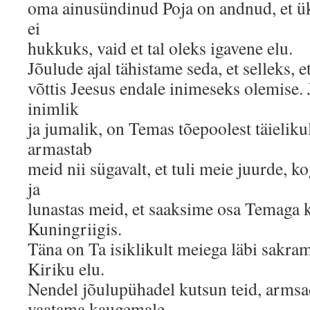
oma ainusündinud Poja on andnud, et ük
ei
hukkuks, vaid et tal oleks igavene elu.
Jõulude ajal tähistame seda, et selleks, et
võttis Jeesus endale inimeseks olemise.
inimlik
ja jumalik, on Temas tõepoolest täieliku
armastab
meid nii sügavalt, et tuli meie juurde, 
ja
lunastas meid, et saaksime osa Temaga k
Kuningriigis.
Täna on Ta isiklikult meiega läbi sakram
Kiriku elu.
Nendel jõulupühadel kutsun teid, armsa
vaatama kaugemale