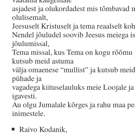
asjadest ja olukordadest mis tõmbavad 
olulisemalt,
Jeesuselt Kristuselt ja tema reaalselt koh
Nendel jõuludel soovib Jeesus meiega is
jõulumissal,
Tema missal, kus Tema on kogu rõõmu 
kutsub meid astuma
välja omaenese “mullist” ja kutsub mei
pühade ja
vagadega kiituselauluks meie Loojale ja
igavesti.
Au olgu Jumalale kõrges ja rahu maa pea
inimestele.
Raivo Kodanik,