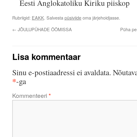
Eesti Anglokatoliku Kiriku piiskop
Rubriigid:
EAKK
. Salvesta
püsiviide
oma järjehoidjasse.
←
JÕULUPÜHADE ÖÖMISSA
Püha per
Lisa kommentaar
Sinu e-postiaadressi ei avaldata.
Nõutava
*
-ga
Kommenteeri
*