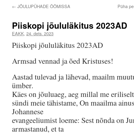
←
JÕULUPÜHADE ÖÖMISSA
Püha per
Piiskopi jõululäkitus 2023AD
EAKK
,
24. dets. 2023
Piiskopi jõululäkitus 2023AD
Armsad vennad ja õed Kristuses!
Aastad tulevad ja lähevad, maailm muut
ümber.
Käes on jõuluaeg, aeg millal me eriliselt
sündi meie tähistame, On maailma ainus
Johannese
evangeeliumist loeme: Sest nõnda on J
armastanud, et ta