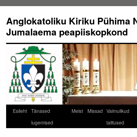
Liigu
sisu
Anglokatoliku Kiriku Pühima N
juurde
Jumalaema peapiiskopkond
Esileht
Tänased
Meist
Missad
Vaimulikud
lugemised
talitused