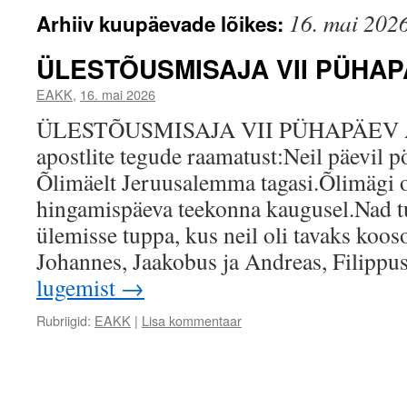
16. mai 202
Arhiiv kuupäevade lõikes:
ÜLESTÕUSMISAJA VII PÜHA
EAKK
,
16. mai 2026
ÜLESTÕUSMISAJA VII PÜHAPÄEV 
apostlite tegude raamatust:Neil päevil 
Õlimäelt Jeruusalemma tagasi.Õlimägi 
hingamispäeva teekonna kaugusel.Nad tul
ülemisse tuppa, kus neil oli tavaks kooso
Johannes, Jaakobus ja Andreas, Filipp
lugemist
→
Rubriigid:
EAKK
|
Lisa kommentaar