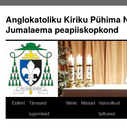
Liigu
sisu
Anglokatoliku Kiriku Pühima N
juurde
Jumalaema peapiiskopkond
Esileht
Tänased
Meist
Missad
Vaimulikud
lugemised
talitused