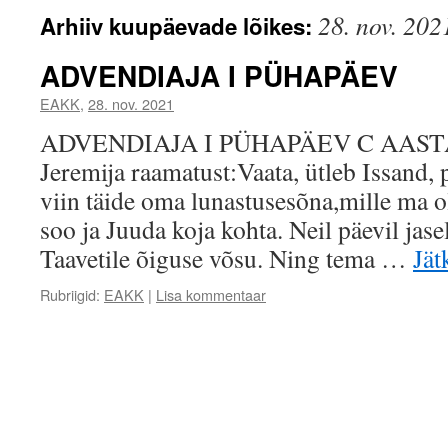
28. nov. 202
Arhiiv kuupäevade lõikes:
ADVENDIAJA I PÜHAPÄEV
EAKK
,
28. nov. 2021
ADVENDIAJA I PÜHAPÄEV C AASTAL
Jeremija raamatust:Vaata, ütleb Issand, 
viin täide oma lunastusesõna,mille ma ol
soo ja Juuda koja kohta. Neil päevil jasel
Taavetile õiguse võsu. Ning tema …
Jät
Rubriigid:
EAKK
|
Lisa kommentaar