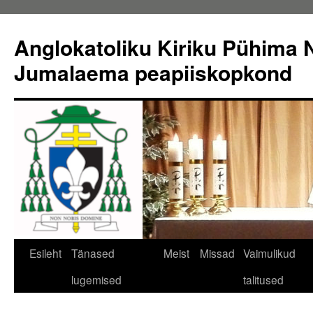
Liigu
sisu
Anglokatoliku Kiriku Pühima N
juurde
Jumalaema peapiiskopkond
Esileht
Tänased
Meist
Missad
Vaimulikud
lugemised
talitused