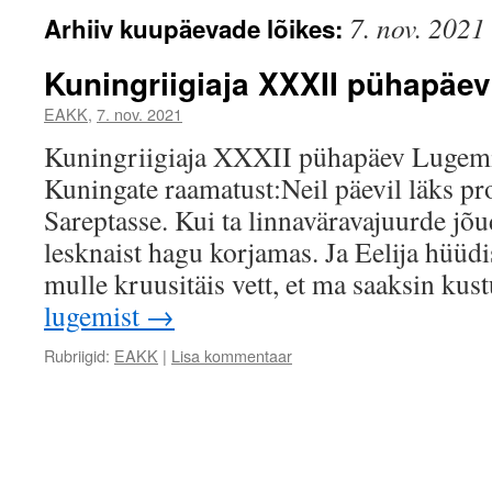
7. nov. 2021
Arhiiv kuupäevade lõikes:
Kuningriigiaja XXXII pühapäev
EAKK
,
7. nov. 2021
Kuningriigiaja XXXII pühapäev Lugemi
Kuningate raamatust:Neil päevil läks proh
Sareptasse. Kui ta linnaväravajuurde jõud
lesknaist hagu korjamas. Ja Eelija hüüdi
mulle kruusitäis vett, et ma saaksin k
lugemist
→
Rubriigid:
EAKK
|
Lisa kommentaar