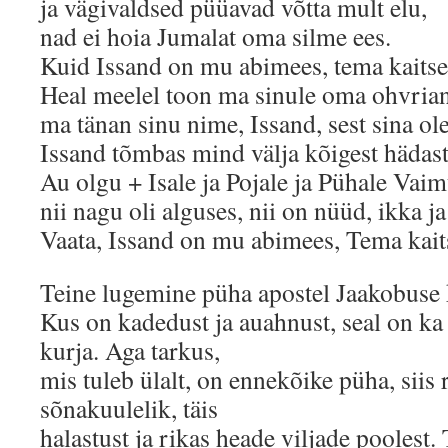
ja vägivaldsed püüavad võtta mult elu,
nad ei hoia Jumalat oma silme ees.
Kuid Issand on mu abimees, tema kaits
Heal meelel toon ma sinule oma ohvria
ma tänan sinu nime, Issand, sest sina ol
Issand tõmbas mind välja kõigest hädast
Au olgu + Isale ja Pojale ja Pühale Vaim
nii nagu oli alguses, nii on nüüd, ikka j
Vaata, Issand on mu abimees, Tema kai
Teine lugemine püha apostel Jaakobuse k
Kus on kadedust ja auahnust, seal on ka 
kurja. Aga tarkus,
mis tuleb ülalt, on ennekõike püha, siis 
sõnakuulelik, täis
halastust ja rikas heade viljade poolest.