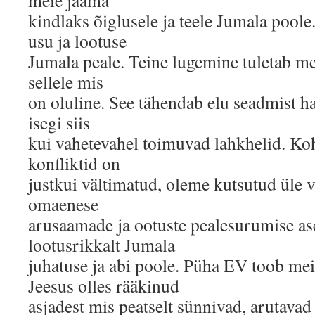
meie jääma
kindlaks õiglusele ja teele Jumala poo
usu ja lootuse
Jumala peale. Teine lugemine tuletab 
sellele mis
on oluline. See tähendab elu seadmist h
isegi siis
kui vahetevahel toimuvad lahkhelid. Ko
konfliktid on
justkui vältimatud, oleme kutsutud üle 
omaenese
arusaamade ja ootuste pealesurumise a
lootusrikkalt Jumala
juhatuse ja abi poole. Püha EV toob mei
Jeesus olles rääkinud
asjadest mis peatselt sünnivad, arutavad