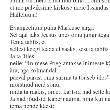
Jumal on meid kutsunud oma rõõmusõ
et me pälviksime kirkuse meie Issandas 
Halleluuja!
Evangeelium püha Markuse järgi:
Sel ajal läks Jeesus ühes oma jüngritega 
Tema tahtis, et
sellest keegi teada ei saaks, sest ta taht
Ja ta ütles
neile: “Inimese Poeg antakse inimeste kä
ära, aga kolmandal
päeval pärast oma surma ta tõuseb üles”
mõistnud neid sõnu,
mida ta rääkis, ometi kartsid nad selle k
Ja nad jõudsid Kapernauma, ning kui na
tema nende käest: