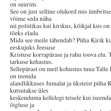
on suurim.
See on just selline olukord mis ümbrit
võime seda näha
nii poliitikas kui kirikus, kõikjal kus 
tõeks elada.
Mida see meile tähendab? Püha Kirik k
eeskujuks Jeesuse
Kristuse korrapärase ja rahu toova elu.
tarkuse kehastus.
Sellepärast on meil kohustus tuua Talle
on teenida
alandlikkuses Jumalat ja üksteist püha 
kutsutakse üles
keskenduma kellelegi teisele kui iseend
õigluse ja