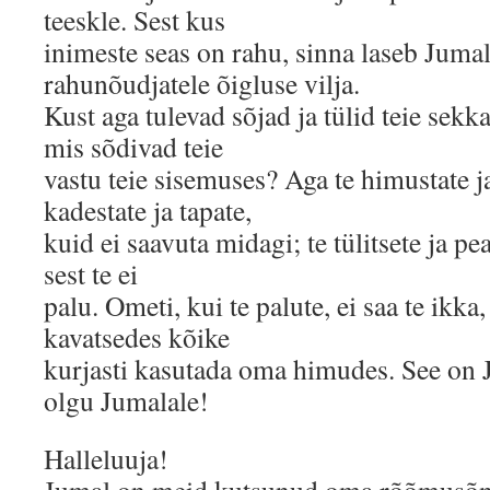
teeskle. Sest kus
inimeste seas on rahu, sinna laseb Juma
rahunõudjatele õigluse vilja.
Kust aga tulevad sõjad ja tülid teie sek
mis sõdivad teie
vastu teie sisemuses? Aga te himustate ja 
kadestate ja tapate,
kuid ei saavuta midagi; te tülitsete ja pea
sest te ei
palu. Ometi, kui te palute, ei saa te ikka,
kavatsedes kõike
kurjasti kasutada oma himudes. See on
olgu Jumalale!
Halleluuja!