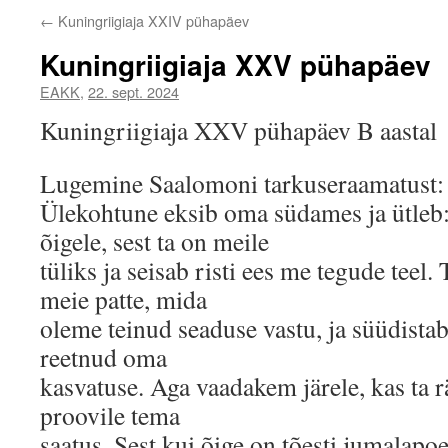
←
Kuningriigiaja XXIV pühapäev
Kuningriigiaja XXV pühapäev
EAKK
,
22. sept. 2024
Kuningriigiaja XXV pühapäev B aastal
Lugemine Saalomoni tarkuseraamatust:
Ülekohtune eksib oma südames ja ütleb
õigele, sest ta on meile
tüliks ja seisab risti ees me tegude teel.
meie patte, mida
oleme teinud seaduse vastu, ja süüdista
reetnud oma
kasvatuse. Aga vaadakem järele, kas ta 
proovile tema
saatus. Sest kui õige on tõesti jumalapoe