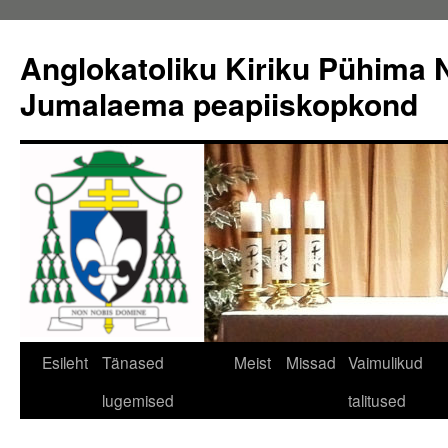
Liigu
sisu
Anglokatoliku Kiriku Pühima N
juurde
Jumalaema peapiiskopkond
Esileht
Tänased
Meist
Missad
Vaimulikud
lugemised
talitused