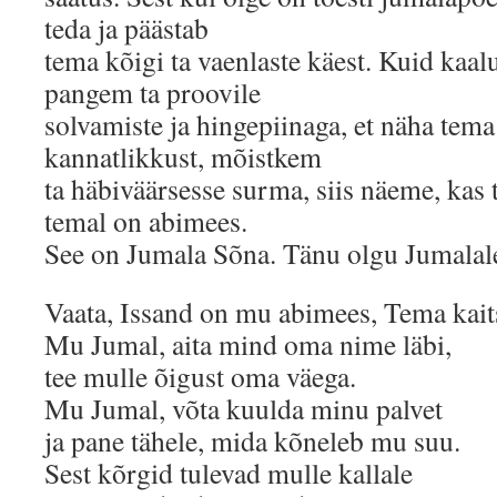
teda ja päästab
tema kõigi ta vaenlaste käest. Kuid kaa
pangem ta proovile
solvamiste ja hingepiinaga, et näha tema
kannatlikkust, mõistkem
ta häbiväärsesse surma, siis näeme, kas t
temal on abimees.
See on Jumala Sõna. Tänu olgu Jumalal
Vaata, Issand on mu abimees, Tema kai
Mu Jumal, aita mind oma nime läbi,
tee mulle õigust oma väega.
Mu Jumal, võta kuulda minu palvet
ja pane tähele, mida kõneleb mu suu.
Sest kõrgid tulevad mulle kallale