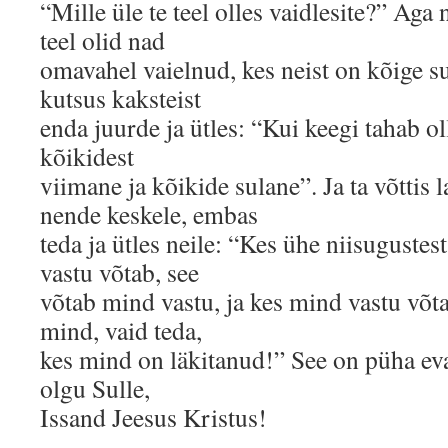
“Mille üle te teel olles vaidlesite?” Aga 
teel olid nad
omavahel vaielnud, kes neist on kõige su
kutsus kaksteist
enda juurde ja ütles: “Kui keegi tahab ol
kõikidest
viimane ja kõikide sulane”. Ja ta võttis 
nende keskele, embas
teda ja ütles neile: “Kes ühe niisugustes
vastu võtab, see
võtab mind vastu, ja kes mind vastu võta
mind, vaid teda,
kes mind on läkitanud!” See on püha ev
olgu Sulle,
Issand Jeesus Kristus!