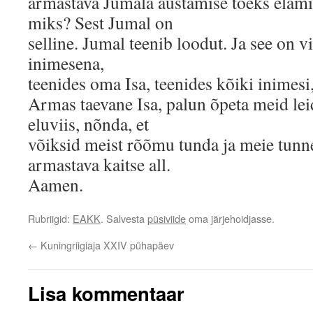
armastava Jumala austamise tõeks elami
miks? Sest Jumal on
selline. Jumal teenib loodut. Ja see on v
inimesena,
teenides oma Isa, teenides kõiki inimesi,
Armas taevane Isa, palun õpeta meid le
eluviis, nõnda, et
võiksid meist rõõmu tunda ja meie tun
armastava kaitse all.
Aamen.
Rubriigid:
EAKK
. Salvesta
püsiviide
oma järjehoidjasse.
←
Kuningriigiaja XXIV pühapäev
Lisa kommentaar