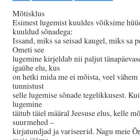
Mõtisklus
Esimest lugemist kuuldes võiksime hü
kuuldud sõnadega:
Issand, miks sa seisad kaugel, miks sa p
Ometi see
lugemine kirjeldab nii paljut tänapäeva
igaühe elu, kus
on hetki mida me ei mõista, veel vähem
tunnistust
selle lugemise sõnade tegelikkusest. Ku
lugemine
täitub täiel määral Jeesuse elus, kelle 
suurmehed –
kirjatundjad ja variseerid. Nagu meie Õ