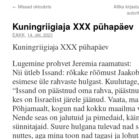
←
Missad oktoobris
Allika kirjas
autor
Kuningriigiaja XXX pühapäev
EAKK
,
14. okt. 2021
Kuningriigiaja XXX pühapäev
Lugemine prohvet Jeremia raamatust:
Nii ütleb Issand: rõkake rõõmust Jaakobi
esimese üle rahvaste hulgast. Kuulutage, 
“Issand on päästnud oma rahva, päästnu
kes on Iisraelist järele jäänud. Vaata, m
Põhjamaalt, kogun nad kokku maailma vi
Nende seas on jalutuid ja pimedaid, käim
sünnitajaid. Suure hulgana tulevad nad s
nuttes, aga mina toon nad tagasi ja lohut