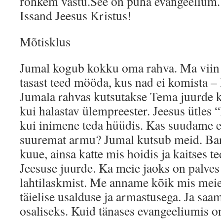
rohkem vastu.See on püha evangeelium. 
Issand Jeesus Kristus!
Mõtisklus
Jumal kogub kokku oma rahva. Ma viin 
tasast teed mööda, kus nad ei komista –
Jumala rahvas kutsutakse Tema juurde k
kui halastav ülempreester. Jeesus ütles “
kui inimene teda hüüdis. Kas suudame e
suuremat armu? Jumal kutsub meid. Bar
kuue, ainsa katte mis hoidis ja kaitses te
Jeesuse juurde. Ka meie jaoks on palves
lahtilaskmist. Me anname kõik mis mei
täielise usalduse ja armastusega. Ja sa
osaliseks. Kuid tänases evangeeliumis o