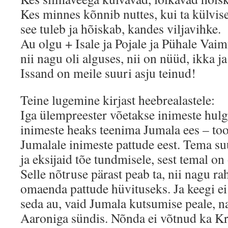
Kes minnes kõnnib nuttes, kui ta külvi
see tuleb ja hõiskab, kandes viljavihke.
Au olgu + Isale ja Pojale ja Pühale Vaim
nii nagu oli alguses, nii on nüüd, ikka j
Issand on meile suuri asju teinud!
Teine lugemine kirjast heebrealastele:
Iga ülempreester võetakse inimeste hulga
inimeste heaks teenima Jumala ees – to
Jumalale inimeste pattude eest. Tema s
ja eksijaid tõe tundmisele, sest temal on
Selle nõtruse pärast peab ta, nii nagu r
omaenda pattude hüvituseks. Ja keegi ei 
seda au, vaid Jumala kutsumise peale, n
Aaroniga sündis. Nõnda ei võtnud ka Kr