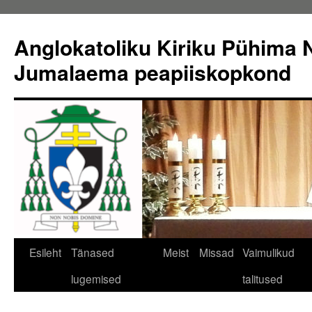
Liigu
sisu
Anglokatoliku Kiriku Pühima N
juurde
Jumalaema peapiiskopkond
Esileht
Tänased
Meist
Missad
Vaimulikud
lugemised
talitused