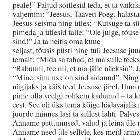
peale!” Paljud sõitlesid teda, et ta vaiki
valjemini: “Jeesus, Taaveti Poeg, halasta
Jeesus seisma ning ütles: “Kutsuge ta si
pimeda ja ütlesid talle: “Ole julge, tõus
sind!” Ja ta heitis oma kuue
seljast, tõusis püsti ning tuli Jeesuse ju
temalt: “Mida sa tahad, et ma sulle teek
“Rabuuni, tee nii, et ma jälle näeksin”. Ja
“Mine, sinu usk on sind aidanud”. Ning 
nägijaks ja käis teed Jeesuse järel. Ilma
pime olla veelgi rohkem kadunud – ta k
eest. See oli üks tema kõige hädavajalik
juurde minnes lasi ta sellest lahti. Palve
Anname pettumused, valud ja leina üle n
Anname need üle sellele, kes meid armas