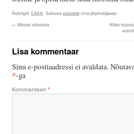
Rubriigid:
EAKK
. Salvesta
püsiviide
oma järjehoidjasse.
←
Missad oktoobris
Allika kirjas
autor
Lisa kommentaar
Sinu e-postiaadressi ei avaldata.
Nõutava
*
-ga
Kommenteeri
*