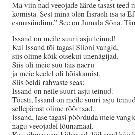
Ma viin nad veeojade äärde tasast teed 
komista. Sest mina olen Iisraeli isa ja 
esmasündinu.” See on Jumala Sõna. Tän
Issand on meile suuri asju teinud!
Kui Issand tõi tagasi Siioni vangid,
siis olime kõik otsekui unenägijad.
Siis oli meie suu täis naeru
ja meie keelel oli hõiskamist.
Siis öeldi rahvaste seas:
Issand on neile suuri asju teinud.
Tõesti, Issand on meile suuri asju teinud
sellepärast olime rõõmsad.
Issand, lase tagasi pöörduda meie vangi
nagu veeojadel lõunamaal.
Kes silmaveega külvavad, lõikavad hõis