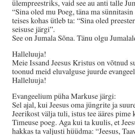
ülempreestriks, vaid see au anti talle Jum
“Sina oled mu Poeg, täna ma sünnitasin
teises kohas ütleb ta: “Sina oled preeste
seisuse järgi”.
See on Jumala Sõna. Tänu olgu Jumalal
Halleluuja!
Meie Issand Jeesus Kristus on võtnud 
toonud meid eluvalguse juurde evangeel
Halleluuja!
Evangeelium püha Markuse järgi:
Sel ajal, kui Jeesus oma jüngrite ja suur
Jeerikost välja tuli, istus tee ääres pime
Timeuse poeg. Aga kui ta kuulis, et Jeesu
hakkas ta valjusti hüüdma: “Jeesus, Taa