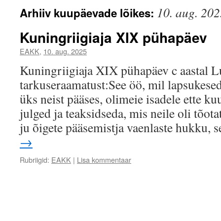
10. aug. 20
Arhiiv kuupäevade lõikes:
Kuningriigiaja XIX pühapäev
EAKK
,
10. aug. 2025
Kuningriigiaja XIX pühapäev c aastal 
tarkuseraamatust:See öö, mil lapsukesed
üks neist pääses, olimeie isadele ette ku
julged ja teaksidseda, mis neile oli tõot
ju õigete pääsemistja vaenlaste hukku, 
→
Rubriigid:
EAKK
|
Lisa kommentaar