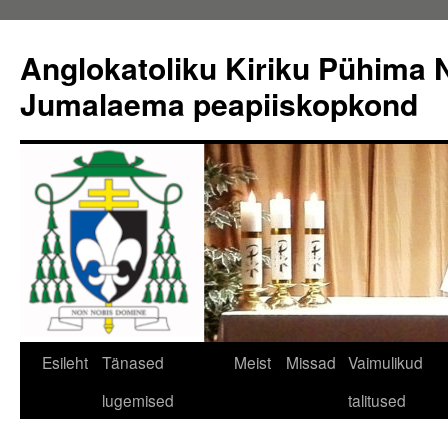
Liigu
sisu
Anglokatoliku Kiriku Pühima N
juurde
Jumalaema peapiiskopkond
Esileht
Tänased
Meist
Missad
Vaimulikud
lugemised
talitused