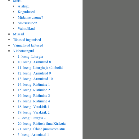
Meist
Ajalugu
Kogudused
Mida me usume?
Suktsessioon
Vaimulikud
Missad
Tänased lugemised
Vaimulikud talitused
Videoloengud
1. loeng: Liturgia
10. loeng: Armulaud 8
11. loeng: Liturgia ja sümbolid
12. loeng: Armulaud 9
13. loeng: Armulaud 10
14. loeng: Ristimine 1
15. loeng: Ristimine 2
16. loeng: Ristimine 3
17. loeng: Ristimine 4
18. loeng: Varakirik 1
19. loeng: Varakirik 2
2. loeng: Liturgia 2
20. loeng: Ristiusk ilma Kirikuta
21. loeng: Ühine jumalateenistus
3. loeng: Armulaud 1