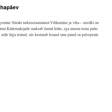
ühapäev
mine Siiraki tarkuseraamatust:Vihkamine ja viha – needki on
kinni.Kättemaksjaile maksab Jumal kätte, ega unusta tema patte.
lle liiga teinud, siis kustutab Issand sinu patud su palvepeale.