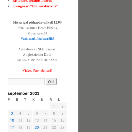
Ristimine, laulatus, matus
Loengusari “Elu varakirikus”
Missa igal pühapäeval kell 12.00
Püha Katariina kiriku kabelis,
Müürivahe 33
Vaata asukohta kaardilt!
Arveldusarve SEB Pangas:
Anglokatoliku Kirik
a/a EE951010220210365224
Video: Tere tulemast!
september 2023
P
E
T
K
N
R
L
1
2
3
4
5
6
7
8
9
10
11
12
13
14
15
16
17
18
19
20
21
22
23