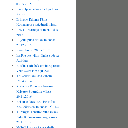
03.05.2015
Emeriitpeapiiskopi kuldpulmas
Pärnus
Esimene Tallinna Püha
Kolmainsuse katedraali missa
I HCCI Euroopa konvent Lätis
2013
III jõulupüha missa Tallinnas
27.12.2015
Investituurid 20.05.2017
Isa Ritsbek viibis üheksa päeva
Aafrikas
Kardinal Ritsbek õnnitles prelaat
Vello Salot ta 90. juubelil
Kesköömissa Saha kabelis
19.04.2014
Kõiksuse Kuninga Jeesuse
Kristuse Suurpüha Missa
20.11.2016
Kristuse Ülestõusmise Püha
Kesköömissa Tallinnas 15.04.2017
Kuningas Kristuse püha missa
Püha Kolmainsuse koguduses
23.11.2014
Nelipühi missa Saha kabelis