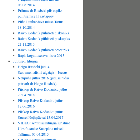
08.06.2014
Priimas dr Ritsbeki piiskopiks
pühitsemise II aastapäev
Püha Luukapäeva missa Tartus
18.10.2014
Raivo Kodanik pühitseti diakoniks
Raivo Kodanik pühitseti piiskopiks
21.11.2015
Raivo Kodanik pühitseti preestriks
Rapla koguduse avamissa 2013
Jutlused, liturgia
Heigo Ritsbeki jutlus.
Sakramentalismi algataja – Jeesus
Nelipüha jutlus 2016 (jutluse pidas
patriarh dr Heigo Ritsbek)
Piiskop dr Raivo Kodaniku jutlus
29.04.2018
Piiskop Raivo Kodaniku jutlus
12.06.2016
Piiskop Raivo Kodaniku jutlus
Suurel Neljapäeval 13.04.2017
VIDEO: Armulaualiturgia Kristuse
Ülestõusmise Suurpüha missal
Tallinnas 05.04.2015
VIDEO: Armulaualiturgia