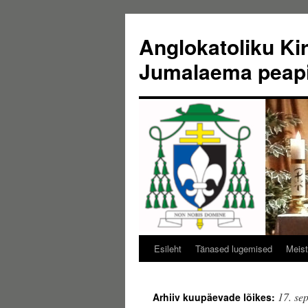
Liigu
sisu
Anglokatoliku Ki
juurde
Jumalaema peap
Esileht
Tänased lugemised
Meist
17. se
Arhiiv kuupäevade lõikes: