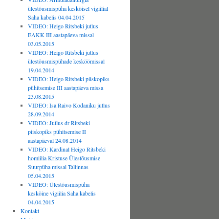
ülestõusmispüha kesköisel vigiilial
Saha kabelis 04.04.2015
VIDEO: Heigo Ritsbeki jutlus
EAKK III aastapäeva missal
03.05.2015
VIDEO: Heigo Ritsbeki jutlus
ülestõusmispühade kesköömissal
19.04.2014
VIDEO: Heigo Ritsbeki piiskopiks
pühitsemise III aastapäeva missa
23.08.2015
VIDEO: Isa Raivo Kodaniku jutlus
28.09.2014
VIDEO: Jutlus dr Ritsbeki
piiskopiks pühitsemise II
aastapäeval 24.08.2014
VIDEO: Kardinal Heigo Ritsbeki
homiilia Kristuse Ülestõusmise
Suurpüha missal Tallinnas
05.04.2015
VIDEO: Ülestõusmispüha
kesköine vigiilia Saha kabelis
04.04.2015
Kontakt