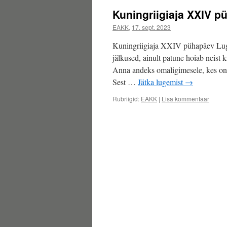
Kuningriigiaja XXIV p
EAKK
,
17. sept. 2023
Kuningriigiaja XXIV pühapäev Luge
jälkused, ainult patune hoiab neist 
Anna andeks omaligimesele, kes on su
Sest …
Jätka lugemist
→
Rubriigid:
EAKK
|
Lisa kommentaar