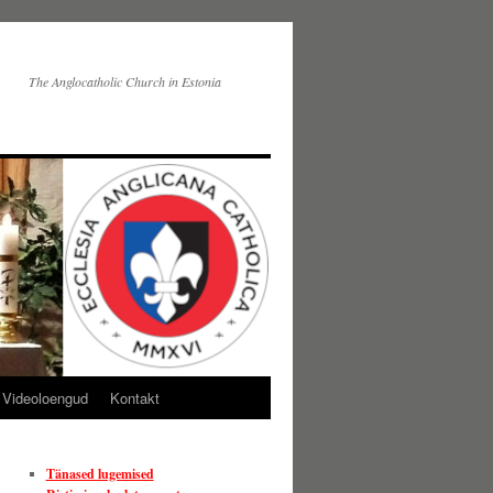
The Anglocatholic Church in Estonia
Videoloengud
Kontakt
Tänased lugemised