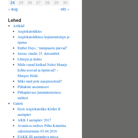
24
25
26
27
28
29
30
« aug.
okt. »
Lehed
Artiklid
Anglokatoliiklus
Anglokatoliikluse kujunemislugu ja
õpetus
Ember Days, “minipaastu päevad”
Jeesus sündis 25. detsembril
Liturgia ja äratus
Mida vanad kirikud Neitsi Maarja
kohta usuvad ja õpetavad? –
Margus Heilä
Miks meil pole naispreestreid?
Pühakute austamisest
Pühapäevase jumalateenistuse
mõttest
Galerii
Eesti Anglokatoliku Kiriku II
aastapäev
AKK I aastapäev 2017
Avamissa endises Püha Katariina
sakristeeriumis 03.04.2016
EAKK III aastapäeva missa