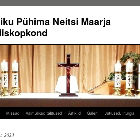
riku Pühima Neitsi Maarja
iiskopkond
Missad
Vaimulikud talitused
Artiklid
Galerii
Jutlused, liturgia
pt. 2023