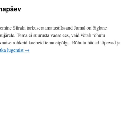
ühapäev
ine Siiraki tarkuseraamatust:Issand Jumal on õiglane
aujärele. Tema ei suurusta vaese ees, vaid võtab rõhutu
sknaise rohkeid kaebeid tema eipõlga. Rõhutu hädad lõpevad ja
ätka lugemist
→