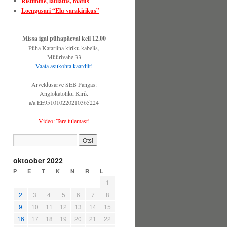
Ristimine, laulatus, matus
Loengusari “Elu varakirikus”
Missa igal pühapäeval kell 12.00
Püha Katariina kiriku kabelis,
Müürivahe 33
Vaata asukohta kaardilt!
Arveldusarve SEB Pangas:
Anglokatoliku Kirik
a/a EE951010220210365224
Video: Tere tulemast!
oktoober 2022
P
E
T
K
N
R
L
1
2
3
4
5
6
7
8
9
10
11
12
13
14
15
16
17
18
19
20
21
22