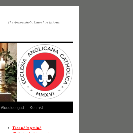
The Anglocatholic Church in Estonia
Videoloengud
Kontakt
Tänased lugemised