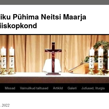
riku Pühima Neitsi Maarja
iiskopkond
Missad
Vaimulikud talitused
Artiklid
Galerii
Jutlused, liturgia
t. 2022