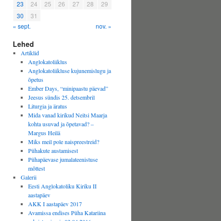
23
24
25
26
27
28
29
30
31
« sept.
nov. »
Lehed
Artiklid
Anglokatoliiklus
Anglokatoliikluse kujunemislugu ja
õpetus
Ember Days, “minipaastu päevad”
Jeesus sündis 25. detsembril
Liturgia ja äratus
Mida vanad kirikud Neitsi Maarja
kohta usuvad ja õpetavad? –
Margus Heilä
Miks meil pole naispreestreid?
Pühakute austamisest
Pühapäevase jumalateenistuse
mõttest
Galerii
Eesti Anglokatoliku Kiriku II
aastapäev
AKK I aastapäev 2017
Avamissa endises Püha Katariina