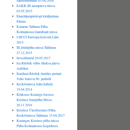
sakristeeriumis 03.04.2016
EAKK III aastapäeva missa
03.05.2015
Emeriitpeapiiskopi kuldpulmas
Pärnus
Esimene Tallinna Püha
Kolmainsuse katedraali missa
I HCCI Euroopa konvent Lätis
2013
III jõulupüha missa Tallinnas
27.12.2015
Investituurid 20.05.2017
Isa Ritsbek viibis üheksa päeva
Aafrikas
Kardinal Ritsbek õnnitles prelaat
Vello Salot ta 90. juubelil
Kesköömissa Saha kabelis
19.04.2014
Kõiksuse Kuninga Jeesuse
Kristuse Suurpüha Missa
20.11.2016
Kristuse Ülestõusmise Püha
Kesköömissa Tallinnas 15.04.2017
Kuningas Kristuse püha missa
Püha Kolmainsuse koguduses