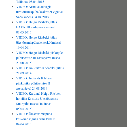
Tallinnas 05.04.2015
VIDEO: Armulaualiturgia
ülestõusmispüha kesköisel vigiilial
Saha kabelis 04.04.2015
VIDEO: Heigo Ritsbeki jutlus
EAKK III aastapäeva missal
03.05.2015
VIDEO: Heigo Ritsbeki jutlus
ülestõusmispühade kesköömissal
19.04.2014
VIDEO: Heigo Ritsbeki piiskopiks
pühitsemise III aastapäeva missa
23.08.2015
VIDEO: Isa Raivo Kodaniku jutlus
28.09.2014
VIDEO: Jutlus dr Ritsbeki
piiskopiks pühitsemise II
aastapäeval 24.08.2014
VIDEO: Kardinal Heigo Ritsbeki
homiilia Kristuse Ülestõusmise
Suurpüha missal Tallinnas
05.04.2015
VIDEO: Ülestõusmispüha
kesköine vigiilia Saha kabelis
04.04.2015