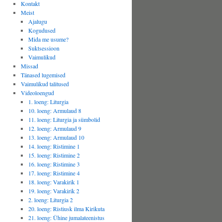
Kontakt
Meist
Ajalugu
Kogudused
Mida me usume?
Suktsessioon
Vaimulikud
Missad
Tänased lugemised
Vaimulikud talitused
Videoloengud
1. loeng: Liturgia
10. loeng: Armulaud 8
11. loeng: Liturgia ja sümbolid
12. loeng: Armulaud 9
13. loeng: Armulaud 10
14. loeng: Ristimine 1
15. loeng: Ristimine 2
16. loeng: Ristimine 3
17. loeng: Ristimine 4
18. loeng: Varakirik 1
19. loeng: Varakirik 2
2. loeng: Liturgia 2
20. loeng: Ristiusk ilma Kirikuta
21. loeng: Ühine jumalateenistus