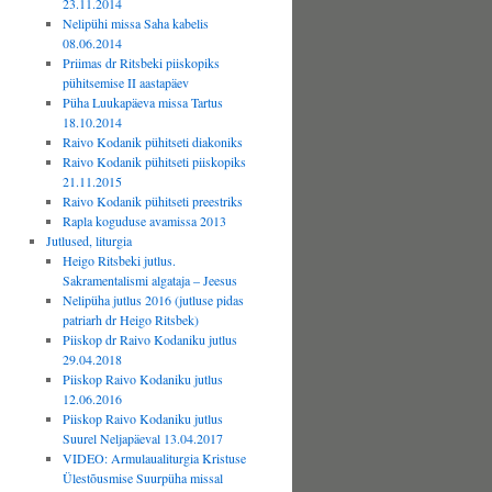
23.11.2014
Nelipühi missa Saha kabelis
08.06.2014
Priimas dr Ritsbeki piiskopiks
pühitsemise II aastapäev
Püha Luukapäeva missa Tartus
18.10.2014
Raivo Kodanik pühitseti diakoniks
Raivo Kodanik pühitseti piiskopiks
21.11.2015
Raivo Kodanik pühitseti preestriks
Rapla koguduse avamissa 2013
Jutlused, liturgia
Heigo Ritsbeki jutlus.
Sakramentalismi algataja – Jeesus
Nelipüha jutlus 2016 (jutluse pidas
patriarh dr Heigo Ritsbek)
Piiskop dr Raivo Kodaniku jutlus
29.04.2018
Piiskop Raivo Kodaniku jutlus
12.06.2016
Piiskop Raivo Kodaniku jutlus
Suurel Neljapäeval 13.04.2017
VIDEO: Armulaualiturgia Kristuse
Ülestõusmise Suurpüha missal