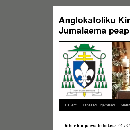
Liigu
sisu
Anglokatoliku Ki
juurde
Jumalaema peap
Esileht
Tänased lugemised
Meist
23. ok
Arhiiv kuupäevade lõikes: