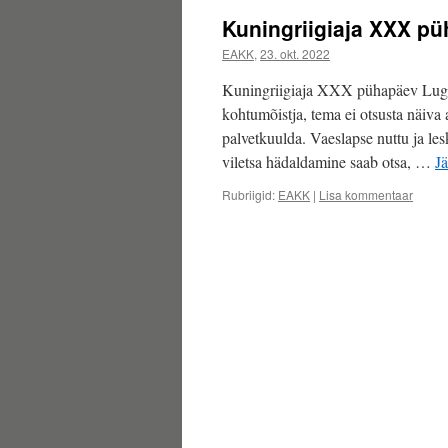
Kuningriigiaja XXX p
EAKK
,
23. okt. 2022
Kuningriigiaja XXX pühapäev Lugem
kohtumõistja, tema ei otsusta näiva 
palvetkuulda. Vaeslapse nuttu ja le
viletsa hädaldamine saab otsa, …
J
Rubriigid:
EAKK
|
Lisa kommentaar