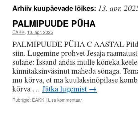
13. apr. 202
Arhiiv kuupäevade lõikes:
PALMIPUUDE PÜHA
EAKK
,
13. apr. 2025
PALMIPUUDE PÜHA C AASTAL Pildid 
siin. Lugemine prohvet Jesaja raamatust
sulane: Issand andis mulle kõneka keele
kinnitaksinväsinut maheda sõnaga. Tem
mu kõrva, et ma kuulaksinõpilase kombe
kõrva …
Jätka lugemist
→
Rubriigid:
EAKK
|
Lisa kommentaar