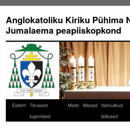
Liigu
sisu
Anglokatoliku Kiriku Pühima N
juurde
Jumalaema peapiiskopkond
Esileht
Tänased
Meist
Missad
Vaimulikud
lugemised
talitused