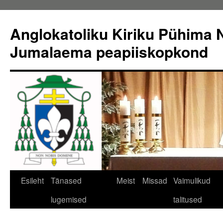
Liigu
sisu
Anglokatoliku Kiriku Pühima N
juurde
Jumalaema peapiiskopkond
Esileht
Tänased
Meist
Missad
Vaimulikud
lugemised
talitused