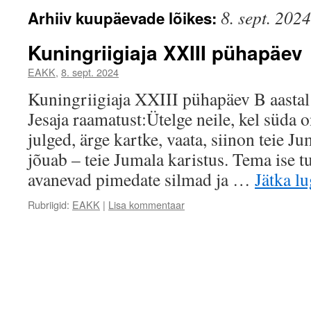
8. sept. 2024
Arhiiv kuupäevade lõikes:
Kuningriigiaja XXIII pühapäev
EAKK
,
8. sept. 2024
Kuningriigiaja XXIII pühapäev B aasta
Jesaja raamatust:Ütelge neile, kel süda 
julged, ärge kartke, vaata, siinon teie 
jõuab – teie Jumala karistus. Tema ise tu
avanevad pimedate silmad ja …
Jätka l
Rubriigid:
EAKK
|
Lisa kommentaar