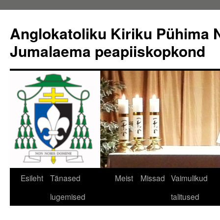
Liigu
sisu
Anglokatoliku Kiriku Pühima N
juurde
Jumalaema peapiiskopkond
Esileht
Tänased
Meist
Missad
Vaimulikud
lugemised
talitused